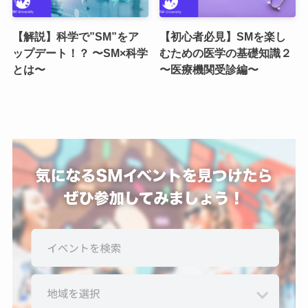
【解説】科学で”SM”をア
【初心者必見】SMを楽し
ップデート！？ 〜SM×科学
むための医学の基礎知識２
とは〜
〜医療機関受診編〜