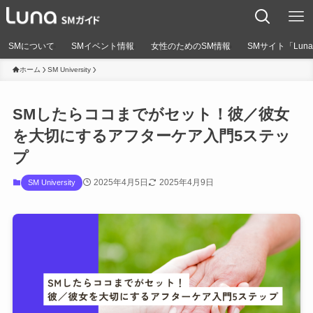
SMについて
SMイベント情報
女性のためのSM情報
SMサイト「Lun
ホーム
SM University
SMしたらココまでがセット！彼／彼女
を大切にするアフターケア入門5ステッ
プ
2025年4月5日
2025年4月9日
SM University