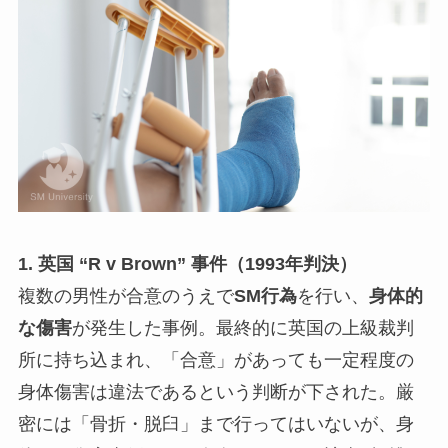
1. 英国 “R v Brown” 事件（1993年判決）
複数の男性が合意のうえで
SM行為
を行い、
身体的
な傷害
が発生した事例。最終的に英国の上級裁判
所に持ち込まれ、「合意」があっても一定程度の
身体傷害は違法であるという判断が下された。厳
密には「骨折・脱臼」まで行ってはいないが、身