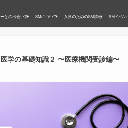
ナーとの出会い方
SMについて
女性のためのSM情報
SMイベン
医学の基礎知識２ 〜医療機関受診編〜