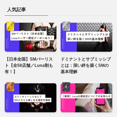
人気記事
【日本全国】SMバーリス
ドミナントとサブミッシブ
ト【全58店舗／Luna割も
とは：深い絆を築くSMの
有！】
基本理解