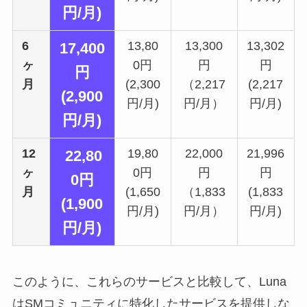
円/月)
6
13,80
13,300
13,302
17,400
ヶ
0円
円
円
円
月
(2,300
（2,217
(2,217
(2,900
円/月)
円/月）
円/月)
円/月)
12
19,80
22,000
21,996
22
,80
ヶ
0円
円
円
0円
月
(1,650
（1,833
(1,833
(1,900
円/月)
円/月）
円/月)
円/月)
このように、これらのサービスと比較して、Luna
はSMコミュニティに特化したサービスを提供しな