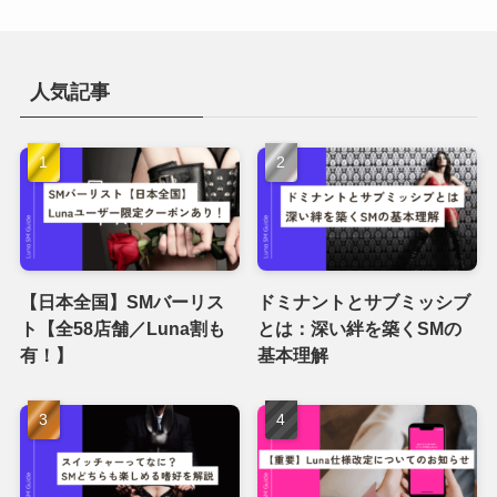
人気記事
【日本全国】SMバーリス
ドミナントとサブミッシブ
ト【全58店舗／Luna割も
とは：深い絆を築くSMの
有！】
基本理解